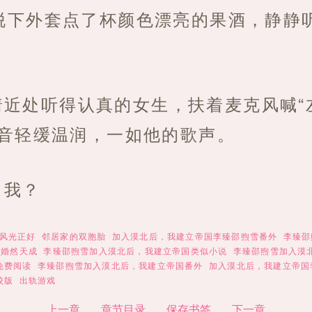
脱下外套点了杯颜色漂亮的果酒，静静
着近处听得认真的女生，扶着麦克风喊“
声音轻缓温润，一如他的歌声。
，我？
风光正好
邻居家的双胞胎
加入漠北后，我建立帝国李臻邵煦雪番外
李臻邵
零婚然天成
李臻邵煦雪加入漠北后，我建立帝国类似小说
李臻邵煦雪加入漠
免费阅读
李臻邵煦雪加入漠北后，我建立帝国番外
加入漠北后，我建立帝国
校版
出轨游戏
上一章
章节目录
保存书签
下一章