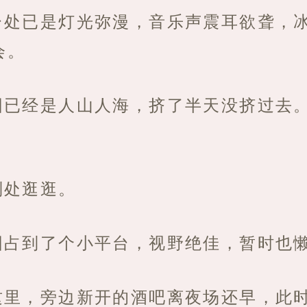
台处已是灯光弥漫，音乐声震耳欲聋，
会。
围已经是人山人海，挤了半天没挤过去
别处逛逛。
围占到了个小平台，视野绝佳，暂时也
这里，旁边新开的酒吧离夜场还早，此