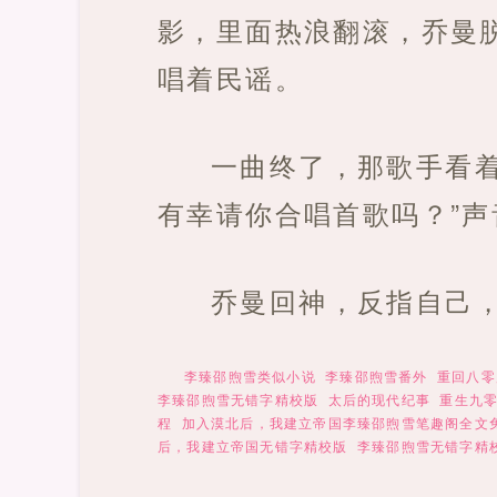
影，里面热浪翻滚，乔曼
唱着民谣。
一曲终了，那歌手看
有幸请你合唱首歌吗？”
乔曼回神，反指自己
李臻邵煦雪类似小说
李臻邵煦雪番外
重回八零
李臻邵煦雪无错字精校版
太后的现代纪事
重生九
程
加入漠北后，我建立帝国李臻邵煦雪笔趣阁全文
后，我建立帝国无错字精校版
李臻邵煦雪无错字精