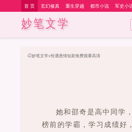
首 页
玄幻修真
重生穿越
都市小说
军史小
妙笔文学
妙笔文学
>
恰遇悬情短剧免费观看高清
她和邵奇是高中同学
榜前的学霸，学习成绩好