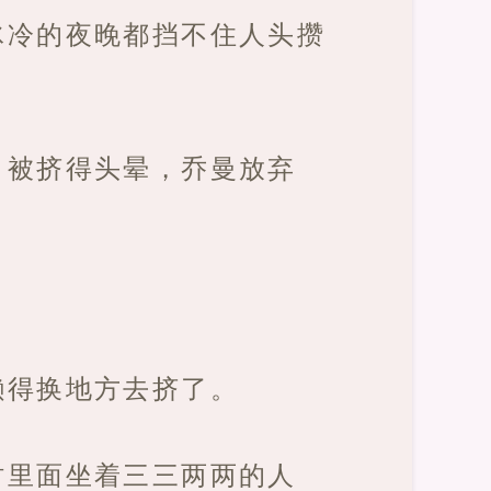
冰冷的夜晚都挡不住人头攒
。被挤得头晕，乔曼放弃
懒得换地方去挤了。
时里面坐着三三两两的人