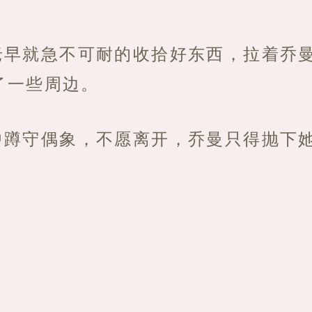
老早就急不可耐的收拾好东西，拉着乔
了一些周边。
中蹲守偶象，不愿离开，乔曼只得抛下
”