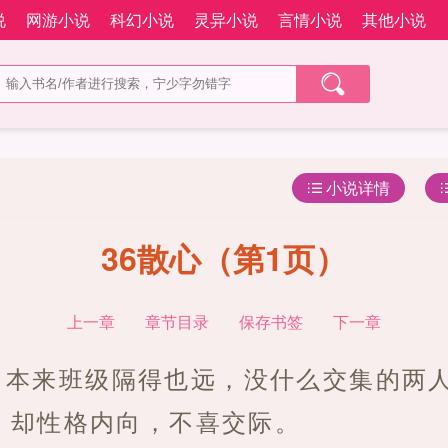
说
网游小说
科幻小说
灵异小说
言情小说
其他小说
小说详情
36散心（第1页）
上一章
章节目录
保存书签
下一章
，本来班级隔得也远，没什么交集的两
，却性格内向，不喜交际。