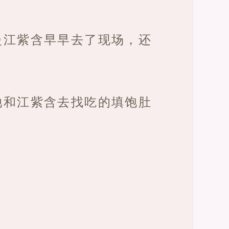
曼江紫含早早去了现场，还
她和江紫含去找吃的填饱肚