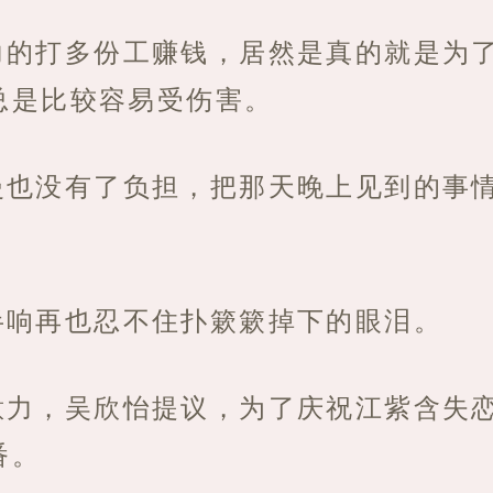
力的打多份工赚钱，居然是真的就是为
总是比较容易受伤害。
曼也没有了负担，把那天晚上见到的事
半响再也忍不住扑簌簌掉下的眼泪。
意力，吴欣怡提议，为了庆祝江紫含失
番。