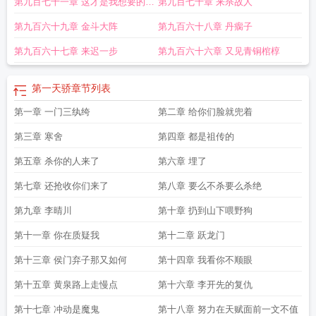
第九百七十一章 这才是我想要的战
第九百七十章 来杀故人
念
万古第一天骄
第一天骄女主角有几个
第一天骄林昊 百度
第一天骄最新章
节
第一天骄 短剧
第一天骄林昊最新章节内容
第一天骄林昊笔趣阁
别人求赢她
斗
第九百六十九章 金斗大阵
第九百六十八章 丹瘸子
求输
第一天骄免费阅读
第一天骄短剧演员表
第一天骄短剧马瑞泽在线观看
第
一天骄苏月夕百度百科
第一天骄短剧
第一天骄短剧70集全
第一天骄短剧免费播
第九百六十七章 来迟一步
第九百六十六章 又见青铜棺椁
放
第一天骄txt
第一天骄林昊全剧免费阅读
第一天骄短剧全集免费观看
第一天
骄马瑞泽短剧在线观看
第一天骄弃子崛起
八荒第一天骄
魂族第一天骄
土豆新
第一天骄
章节列表
书第一天骄
第一天骄林昊大结局是什么
第一天骄林昊超前更新最新章节列表
10
第一章 一门三纨绔
苏月夕
第一天骄短剧完整版
第一天骄林昊女主有几个
第二章 给你们脸就兜着
第一天骄马瑞泽短剧
免费播放
第一天骄全部角色介绍
第一天骄林昊最新章节更新情况
第一天骄林昊
第三章 寒舍
第四章 都是祖传的
境界划分
第一天骄 林昊
第一天骄1-100集全免费
林昊第一天骄
第一天骄短剧
完整版在线观看
第一天骄书旗
别人求赢她求输by诗云
第一天骄全文免费
第一
第五章 杀你的人来了
第六章 埋了
天骄林昊的境界划分
女主想代替我成为宗门第一天骄
第一天骄他有病
第一天骄
第七章 还抢收你们来了
第八章 要么不杀要么杀绝
他有病别人求赢他求输
第一天骄最新章节免费阅读
第一天骄马瑞泽
第一天骄短
剧在线观看
第一天骄人物介绍
第一天骄短剧马瑞泽
第一天骄林昊免费阅读
第九章 李晴川
第十章 扔到山下喂野狗
第十一章 你在质疑我
第十二章 跃龙门
第十三章 侯门弃子那又如何
第十四章 我看你不顺眼
第十五章 黄泉路上走慢点
第十六章 李开先的复仇
第十七章 冲动是魔鬼
第十八章 努力在天赋面前一文不值