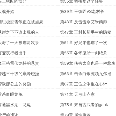
 跟王铁匠的博弈
第35章 我接受这个任务
 大战开始
第39章 王铁匠VS老村长
 细思极恐雪帝正在被虐泉
第43章 反击击杀艾米药师
 悬崖之下不该出现的人
第47章 王村长新手村的隐秘
 夭寿了一天被虐两次泉
第51章 好兄弟也虐了一次
 宫变夜行者出手
第55章 各怀鬼胎一剑绝杀
 魔王格雷伏龙特的悬赏
第59章 伤害太高也是一种悲哀
 跨越三十级的巅峰碰撞
第63章 击杀白银统领瓦尔巡
 蕾欧娜公主的奖励
第67章 王位之争重在心计
 首杀血眼龙龟
第71章 天弓山齐家
 首通黑水湖－龙龟
第75章 来自古武者的gank
 雪尸的遗迹
第79章 属性重置