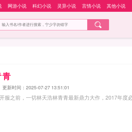
说
网游小说
科幻小说
灵异小说
言情小说
其他小说
青青
更新时间：2025-07-27 13:51:01