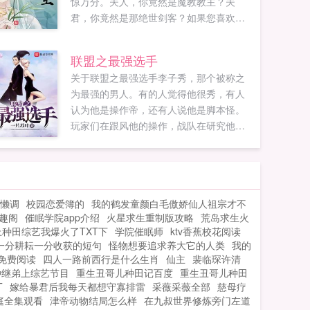
惊万分。夫人，你竟然是魔教教主？夫
君，你竟然是那绝世剑客？如果您喜欢我
的夫人竟是魔教教主，别忘记分享给朋友...
联盟之最强选手
关于联盟之最强选手李子秀，那个被称之
为最强的男人。有的人觉得他很秀，有人
认为他是操作帝，还有人说他是脚本怪。
玩家们在跟风他的操作，战队在研究他的
战术。他礼貌斯文，是背锅抗压吧老哥的
精神领袖。他...
懒调
校园恋爱簿的
我的鹤发童颜白毛傲娇仙人祖宗才不
趣阁
催眠学院app介绍
火星求生重制版攻略
荒岛求生火
种田综艺我爆火了TXT下
学院催眠师
ktv香蕉校花阅读
一分耕耘一分收获的短句
怪物想要追求养大它的人类
我的
免费阅读
四人一路前西行是什么生肖
仙主
裴临琛许清
种继弟上综艺节目
重生丑哥儿种田记百度
重生丑哥儿种田
T
嫁给暴君后我每天都想守寡排雷
采薇采薇全部
慈母疗
庭全集观看
津帝动物结局怎么样
在九叔世界修炼旁门左道