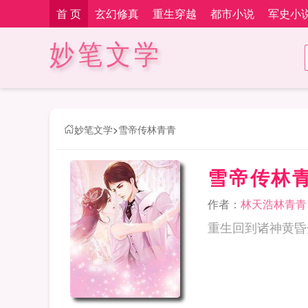
首 页
玄幻修真
重生穿越
都市小说
军史小
妙笔文学
妙笔文学
>
雪帝传林青青
雪帝传林
作者：
林天浩林青青