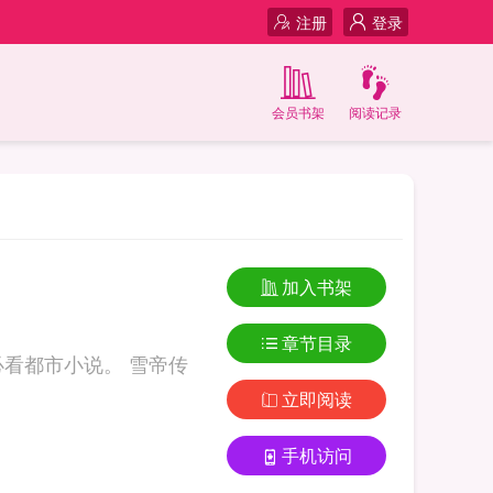
注册
登录
会员书架
阅读记录
加入书架
章节目录
重生回到诸神黄昏开服之前，一切林天浩林青青最新鼎力大作，2017年度必看都市小说。 雪帝传
立即阅读
手机访问