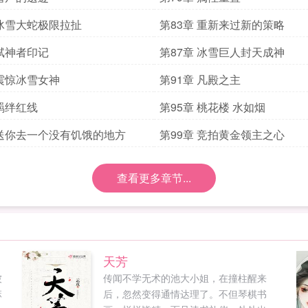
 冰雪大蛇极限拉扯
第83章 重新来过新的策略
 弑神者印记
第87章 冰雪巨人封天成神
 震惊冰雪女神
第91章 凡殿之主
 羁绊红线
第95章 桃花楼 水如烟
 送你去一个没有饥饿的地方
第99章 竞拍黄金领主之心
查看更多章节...
天芳
被
传闻不学无术的池大小姐，在撞柱醒来
麻
后，忽然变得通情达理了。不但琴棋书