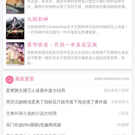
和之国，新东京。魂穿而来的东野原只想过不被打扰的安静生
活，脑海中却偶然出现了罪恶手册，抓捕罪犯归案就能获得属...
九阳邪神
九阳邪神简介emspemsp关于九阳邪神九阳神功铸就无上武道！
一代邪神叶轻尘因为一件天地至宝而遭挚爱...
星穹铁道：开局一本某花宝典
星铁世界观但是架空原作无女主水泥封心后期类尸王雌雄分身必
定不断更一颗不存在于剧情主线中被星核入侵的武道世界，情
怀...
最新更新
www.mbwenxue.com
姜粥粥主播万人迷番外篇大结局
熊就要有个熊样
周言沈娆柳清柔离了我校花只能哭着下海还债了番外篇
东南望西北
主角叫张小龙的小说大结局
刀见笑
高门长媳(Ms腊肠)笔趣阁续篇
Ms腊肠