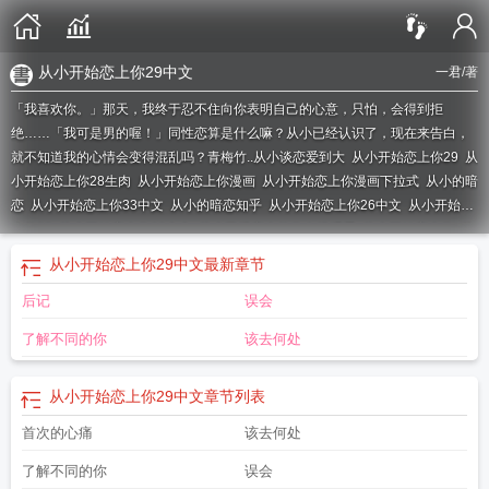
从小开始恋上你29中文
一君
/著
「我喜欢你。」那天，我终于忍不住向你表明自己的心意，只怕，会得到拒
绝……「我可是男的喔！」同性恋算是什么嘛？从小已经认识了，现在来告白，
就不知道我的心情会变得混乱吗？青梅竹..
从小谈恋爱到大
从小开始恋上你29
从
小开始恋上你28生肉
从小开始恋上你漫画
从小开始恋上你漫画下拉式
从小的暗
恋
从小开始恋上你33中文
从小的暗恋知乎
从小开始恋上你26中文
从小开始恋
上你35
从小开始恋上你29中文
从小已经恋上的你在线观看
从小开始恋上你
从
小开始恋上你26 中字
从小开始恋上你25
从小已经恋上的你是什么歌
从小开始
从小开始恋上你29中文
最新章节
恋上你26
从小开始恋上你33
从小开始恋上你结局
从小开始恋上你贴吧
后记
误会
了解不同的你
该去何处
从小开始恋上你29中文
章节列表
首次的心痛
该去何处
了解不同的你
误会