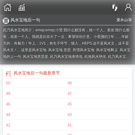
风水宝地后一句
栗木山
/著
此乃风水宝地简介：emsp;emsp;小受:我什么都没有，就一个人。老攻:我什么都
有，就差一个人。我就是比你大了一点，希望你别介意。小受[脸红]:年……年龄
大的，有魅力！年上，1V1，有生子环节，慎入，HEPS.这不是风水文，这不是
风水文！…
这里是风水宝地
风水宝地 意思
所谓风水宝地
风水宝地释义
风水宝
地的上一句
风水宝地意思是
此乃风水宝地表情包
此地风水绝佳
此乃风水宝地
栗木山
此乃风水宝地三国演义有这句话吗
风水宝地下一句
是个风水宝地
风水
宝地的意思简单
风水宝地的解释
一处风水宝地
此乃风水宝地txt
此乃风水宝地
风水宝地后一句
最新章节
下一句
此地乃风水宝地
风水宝地 的意思
此乃风水宝地段子
风水宝地后一
50
49
句
解释风水宝地
此乃风水宝地是什么意思
解释风水宝地的意思
是风水宝地
风
水宝地用来形容什么
此乃风水宝地也什么意思
此乃风水宝地夸赞语言
此乃风水
48
47
宝地影视剧有出这个片段吗
此乃风水宝地上一句
风水宝地的意思是什
46
45
44
43
42
41