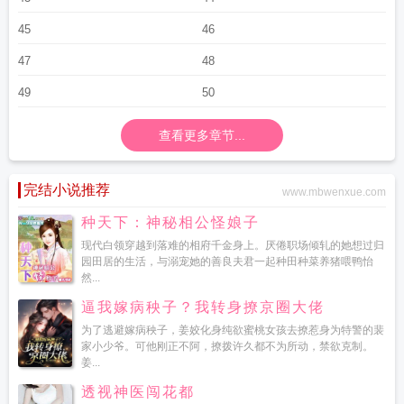
45
46
47
48
49
50
查看更多章节...
完结小说推荐
www.mbwenxue.com
种天下：神秘相公怪娘子
现代白领穿越到落难的相府千金身上。厌倦职场倾轧的她想过归
园田居的生活，与溺宠她的善良夫君一起种田种菜养猪喂鸭怡
然...
逼我嫁病秧子？我转身撩京圈大佬
为了逃避嫁病秧子，姜姣化身纯欲蜜桃女孩去撩惹身为特警的裴
家小少爷。可他刚正不阿，撩拨许久都不为所动，禁欲克制。
姜...
透视神医闯花都