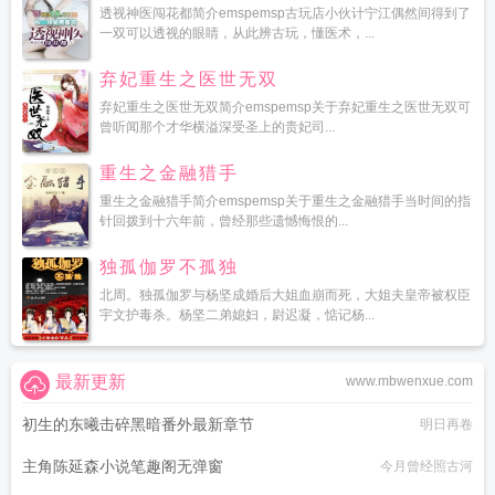
透视神医闯花都简介emspemsp古玩店小伙计宁江偶然间得到了
一双可以透视的眼睛，从此辨古玩，懂医术，...
弃妃重生之医世无双
弃妃重生之医世无双简介emspemsp关于弃妃重生之医世无双可
曾听闻那个才华横溢深受圣上的贵妃司...
重生之金融猎手
重生之金融猎手简介emspemsp关于重生之金融猎手当时间的指
针回拨到十六年前，曾经那些遗憾悔恨的...
独孤伽罗不孤独
北周。独孤伽罗与杨坚成婚后大姐血崩而死，大姐夫皇帝被权臣
宇文护毒杀。杨坚二弟媳妇，尉迟凝，惦记杨...
最新更新
www.mbwenxue.com
初生的东曦击碎黑暗番外最新章节
明日再卷
主角陈延森小说笔趣阁无弹窗
今月曾经照古河