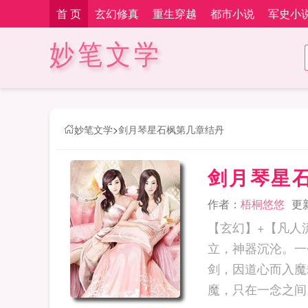
首 页
玄幻修真
重生穿越
都市小说
军史小
妙笔文学
妙笔文学
>
剑月琴星石枫第几章结丹
剑月琴星
作者：
梧桐悠悠
更新
【玄幻】+【凡人
立，神器沉沦。一
剑，因道心而入魔