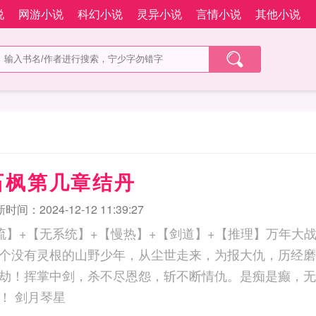
说
网游小说
科幻小说
灵异小说
言情小说
其他小说
石枫第几章结丹
时间：2024-12-12 11:39:27
流】+【无系统】+【慢热】+【剑道】+【推理】万年大
个没有灵根的山野少年，从尘世走来，为报大仇，历经磨
劫！挥掌中剑，杀不尽恩怨，斩不断情仇。是痴是癫，无
魔，只在一念之间！ 剑月琴星