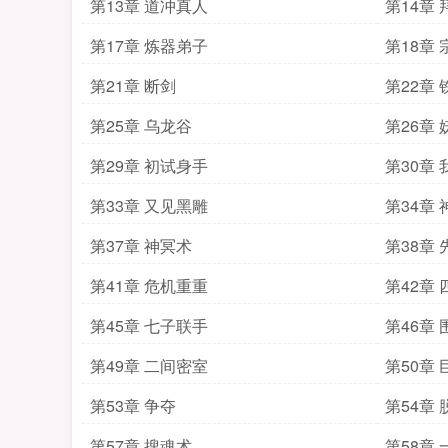
第13章 道冲真人
第14章
第17章 炼器弟子
第18章
第21章 断剑
第22章
第25章 乌龙谷
第26章
第29章 初试身手
第30章
第33章 又见黑雕
第34章
第37章 神冥术
第38章
第41章 危机重重
第42章
第45章 七子联手
第46章
第49章 二间密室
第50章
第53章 争夺
第54章 
第57章 搜魂术
第58章