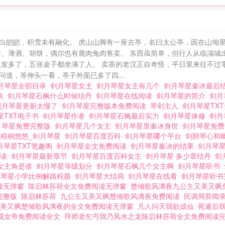
白皑皑，积雪未有融化。 虎山山脚有一座古亭，名曰太公亭，因在山坳
茶、薄酒、胡饼，偶尔也有鹿肉兔肉售卖。 东西虽简单，但行人从临淄城
益发多了，五张桌子都坐满了人。 卖茶的老汉正自奇怪，平日里来往不过
问道，等伸头一看，亭子外面已多了四...
月琴星全部目录
剑月琴星女主
剑月琴星女主有几个
剑月琴星秦冰最后
列表
剑月琴星石枫什么时候结丹
剑月琴星在线阅读
剑月琴星的简介
剑月
剑月琴星更新太慢了
剑月琴星完整版本免费阅读
琴剑主人
剑月琴星TX
星TXT电子书
剑月琴星作者
剑月琴星石枫最后实力
剑月琴星体修
剑月
月琴星免费完整版
剑月琴星几个女主
剑月琴星里秦冰身世
剑月琴星免
_梧桐悠悠_剑月琴星
剑月琴星百度百科
剑月琴星哪个平台
剑胆琴心和
月琴星TXT笔趣阁
剑月琴星全文免费阅读
剑月琴星秦冰的结果
剑月琴星
阅读
剑月琴星最新章节
剑月琴星百度百科女主
剑月琴星 多少章结丹
剑
女主角是谁
剑月琴星等级划分
剑月琴星石枫几个女主啊
剑月琴星听书
月琴星小学比例解路程题
剑月琴星大结局
剑月琴星在线看
剑月琴星听
读无弹窗
陈启林苏荷全文免费阅读无弹窗
楚倾歌风漓夜九公主又美又飒
完整版
陈启林苏荷
九公主又美又飒楚倾歌风漓夜免费阅读
民调局异闻录
美又飒楚倾歌风漓夜的全文免费阅读无弹窗
凡人问天我欲成仙
死遁后
成女帝免费阅读全文
拜师老乞丐我乃风水之龙陈启林苏荷全文免费阅读