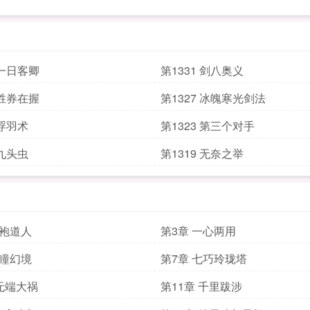
 一日客卿
第1331 剑八奥义
 胜券在握
第1327 冰魄寒光剑法
 浮羽术
第1323 第三个对手
 九头虫
第1319 无奈之举
青袍道人
第3章 一心两用
紫瞳幻境
第7章 七巧玲珑塔
 无端大祸
第11章 千里跋涉